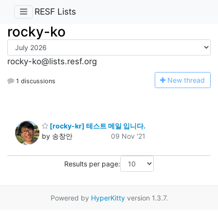
RESF Lists
rocky-ko
rocky-ko@lists.resf.org
N
ew thread
1 discussions
[rocky-kr] 테스트 메일 입니다.
by 송창안
09 Nov '21
Results per page:
Powered by
HyperKitty
version 1.3.7.